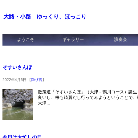
大路・小路 ゆっくり、ほっこり
ようこそ
ギャラリー
演奏会
そすいさんぽ
2022年4月6日 【
独り言
】
散策道「そすいさんぽ」（大津－鴨川コース）誕生
良いし、桜も綺麗だし行ってみようということで、
大津...
今日は大忙しの日