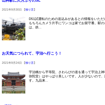
山科駅に久方ぶりのSL
2021年9月30日 【
独り言
】
D51試運転のための送込みがあるとの情報をいた
もちろんカメラ片手にワンコは家でお留守番。駅の
は、鉄...
お天気につられて、宇治へ行こう！
2021年9月24日 【
独り言
】
宇治橋から平等院、さわらびの道を通って宇治上神
弥陀堂）はやっぱり美しいです。人が少ないので、
す。九品来...