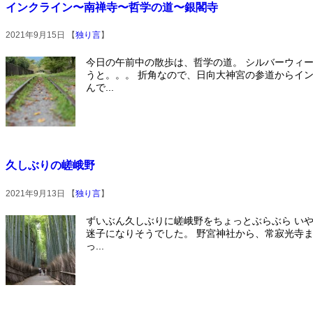
インクライン〜南禅寺〜哲学の道〜銀閣寺
2021年9月15日 【
独り言
】
今日の午前中の散歩は、哲学の道。 シルバーウィ
うと。。。 折角なので、日向大神宮の参道からイ
んで...
久しぶりの嵯峨野
2021年9月13日 【
独り言
】
ずいぶん久しぶりに嵯峨野をちょっとぶらぶら いや
迷子になりそうでした。 野宮神社から、常寂光寺
っ...