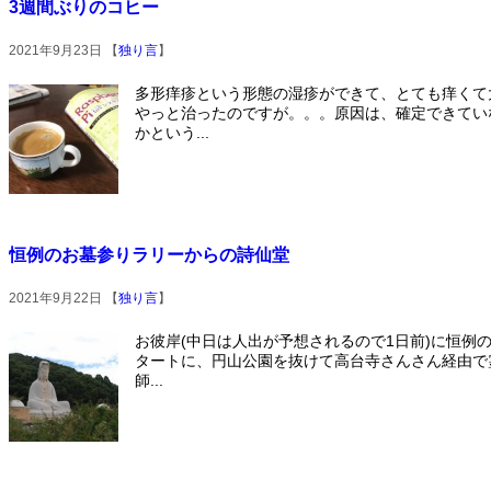
3週間ぶりのコヒー
2021年9月23日 【
独り言
】
多形痒疹という形態の湿疹ができて、とても痒くて
やっと治ったのですが。。。原因は、確定できてい
かという...
恒例のお墓参りラリーからの詩仙堂
2021年9月22日 【
独り言
】
お彼岸(中日は人出が予想されるので1日前)に恒例
タートに、円山公園を抜けて高台寺さんさん経由で
師...