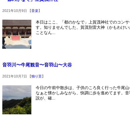
2021年10月9日 【
音楽
】
本日はここ、「都のかなで」上賀茂神社でのコンサ
す。知りませんでした、賀茂別雷大神（かもわけい
ことなん...
音羽川〜牛尾観音〜音羽山〜大谷
2021年10月7日 【
独り言
】
今日の午前中散歩は、子供のころ良く行った牛尾山
なぁと懐かしみながら、快調に歩を進めてます。音
説が、確...