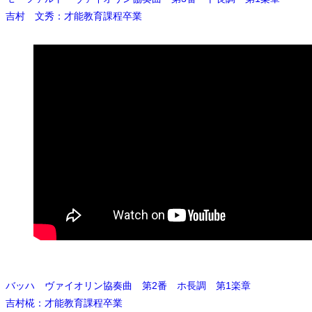
吉村 文秀：才能教育課程卒業
バッハ ヴァイオリン協奏曲 第2番 ホ長調 第1楽章
吉村椛：才能教育課程卒業