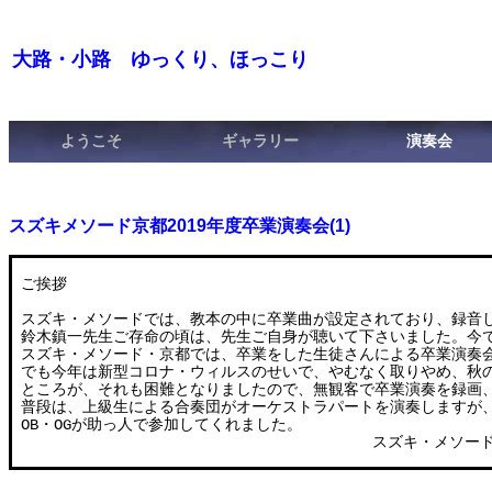
大路・小路 ゆっくり、ほっこり
ようこそ
ギャラリー
演奏会
スズキメソード京都2019年度卒業演奏会(1)
 ご挨拶

 スズキ・メソードでは、教本の中に卒業曲が設定されており、録音し
 鈴木鎮一先生ご存命の頃は、先生ご自身が聴いて下さいました。今で
 スズキ・メソード・京都では、卒業をした生徒さんによる卒業演奏会
 でも今年は新型コロナ・ウィルスのせいで、やむなく取りやめ、秋の
 ところが、それも困難となりましたので、無観客で卒業演奏を録画、関
 普段は、上級生による合奏団がオーケストラパートを演奏しますが、
 OB・OGが助っ人で参加してくれました。

                                         ス