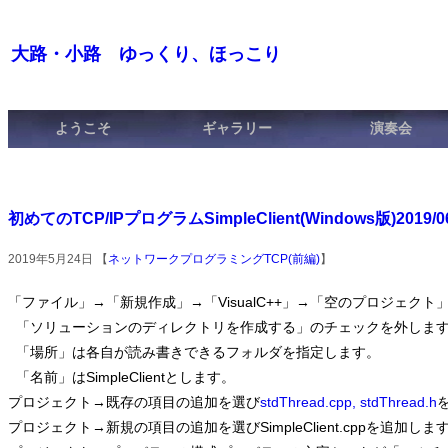
大路・小路 ゆっくり、ほっこり
ようこそ
ギャラリー
演奏会
初めてのTCP/IPプログラムSimpleClient(Windows版)2019/0
2019年5月24日 【
ネットワークプログラミングTCP(前編)
】
「ファイル」→「新規作成」→「VisualC++」→「空のプロジェクト
  「ソリューションのディレクトリを作成する」のチェックを外しま
  「場所」は各自が読み書きできるフォルダを指定します。
  「名前」はSimpleClientとします。
プロジェクト→既存の項目の追加を選び
stdThread.cpp, stdThread.h
プロジェクト→新規の項目の追加を選びSimpleClient.cppを追加しま