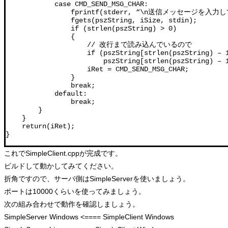
            case CMD_SEND_MSG_CHAR:

                fprintf(stderr, “\n送信メッセージを入力
                fgets(pszString, iSize, stdin);

                if (strlen(pszString) > 0)

                {

                    // 改行まで読み込んでいるので

                    if (pszString[strlen(pszString) – 1
                        pszString[strlen(pszString) – 1
                    iRet = CMD_SEND_MSG_CHAR;

                }

                break;

            default:

                break;

        }

    }

    return(iRet);

}
これでSimpleClient.cppが完成です。
ビルドして動かしてみてください。
折角ですので、サーバ側はSimpleServerを使いましょう。
ポートは10000くらいを使ってみましょう。
次の組み合わせで動作を確認しましょう。
SimpleServer Windows <==== SimpleClient Windows