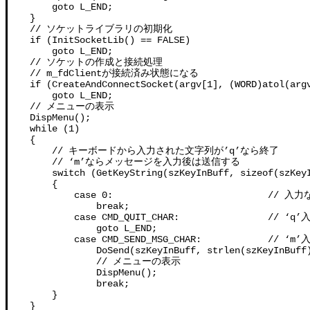
        goto L_END;

    }

    // ソケットライブラリの初期化

    if (InitSocketLib() == FALSE)

        goto L_END;

    // ソケットの作成と接続処理

    // m_fdClientが接続済み状態になる

    if (CreateAndConnectSocket(argv[1], (WORD)atol(argv
        goto L_END;

    // メニューの表示

    DispMenu();

    while (1)

    {

        // キーボードから入力された文字列が’q’なら終了

        // ‘m’ならメッセージを入力後は送信する        

        switch (GetKeyString(szKeyInBuff, sizeof(szKeyI
        {

            case 0:                            //
                break;

            case CMD_QUIT_CHAR:                // ‘q
                goto L_END;

            case CMD_SEND_MSG_CHAR:            /
                DoSend(szKeyInBuff, strlen(szKeyInBuff)
                // メニューの表示

                DispMenu();

                break;

        }

    }
