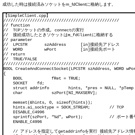
成功した時は接続済みソケットをm_fdClientに格納します。
【SimpleClient.cpp】

////////////////////////////////////////////////

// function

//  TCPソケットの作成, connectの実行

//  接続成功したときソケットはm_fdClientに格納する

// parameter

//  LPCSTR       szAddress      [in]接続先アドレス

//  WORD         wPort          [in]接続先ポート

// return

//  TRUE/FALSE

////////////////////////////////////////////////

BOOL CreateAndConnectSocket(LPCSTR szAddress, WORD wPor
{

    BOOL            fRet = TRUE;

    SOCKET    fd;

    struct addrinfo        hints, *pres = NULL, *pTemp 
    char            szPort[NI_MAXSERV];

    memset(&hints, 0, sizeof(hints));

    hints.ai_socktype = SOCK_STREAM;        // TCP

    DISABLE_C4996

    sprintf(szPort, “%d”, wPort);           // ポー
    ENABLE_C4996

    // アドレスを指定してgetaddrinfoを実行 接続先アドレス情