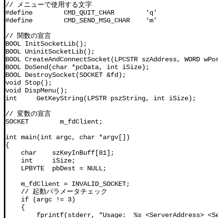
// メニューで使用する文字

#define        CMD_QUIT_CHAR        ‘q’

#define        CMD_SEND_MSG_CHAR    ‘m’

// 関数の宣言

BOOL InitSocketLib();                                
BOOL UninitSocketLib();                              
BOOL CreateAndConnectSocket(LPCSTR szAddress, WOR
BOOL DoSend(char *pcData, int iSize);              
BOOL DestroySocket(SOCKET &fd);                   
void Stop();                                     
void DispMenu();                                   
int     GetKeyString(LPSTR pszString, int iSize);
// 変数の宣言

SOCKET        m_fdClient;                         
int main(int argc, char *argv[])

{

    char    szKeyInBuff[81];

    int     iSize;

    LPBYTE  pbDest = NULL;

    m_fdClient = INVALID_SOCKET;

    // 起動パラメータチェック

    if (argc != 3)

    {

        fprintf(stderr, “Usage:  %s <ServerAddress> <Se