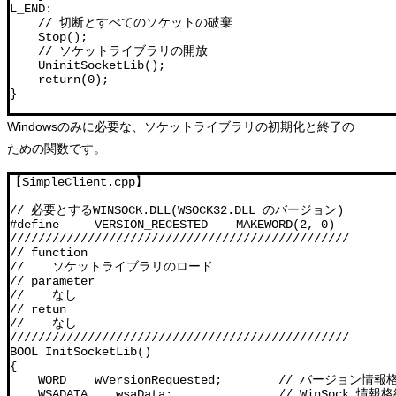
L_END:

    // 切断とすべてのソケットの破棄

    Stop();

    // ソケットライブラリの開放

    UninitSocketLib();

    return(0);

}
Windowsのみに必要な、ソケットライブラリの初期化と終了の
ための関数です。
【SimpleClient.cpp】

// 必要とするWINSOCK.DLL(WSOCK32.DLL のバージョン)

#define     VERSION_RECESTED    MAKEWORD(2, 0)    

////////////////////////////////////////////////

// function

//    ソケットライブラリのロード

// parameter

//    なし

// retun

//    なし

////////////////////////////////////////////////

BOOL InitSocketLib()

{

    WORD    wVersionRequested;        // バージョン情
    WSADATA    wsaData;               // WinSock 情