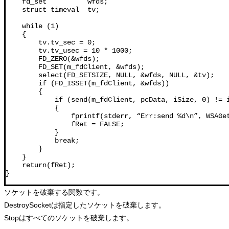
    fd_set          wfds;

    struct timeval  tv;

    while (1)

    {

        tv.tv_sec = 0;

        tv.tv_usec = 10 * 1000;                        
        FD_ZERO(&wfds);

        FD_SET(m_fdClient, &wfds);                 
        select(FD_SETSIZE, NULL, &wfds, NULL, &tv
        if (FD_ISSET(m_fdClient, &wfds))           
        {

            if (send(m_fdClient, pcData, iSize, 0) != i
            {

                fprintf(stderr, “Err:send %d\n”, WSAGet
                fRet = FALSE;

            }

            break;

        }

    }

    return(fRet);

}
ソケットを破棄する関数です。
DestroySocketは指定したソケットを破棄します。
Stopはすべてのソケットを破棄します。