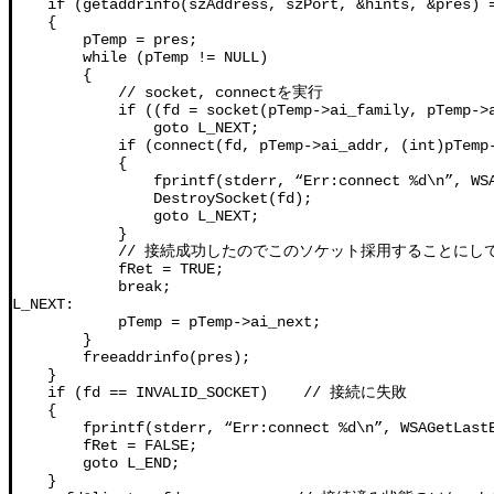
    if (getaddrinfo(szAddress, szPort, &hints, &pres) =
    {

        pTemp = pres;

        while (pTemp != NULL)

        {

            // socket, connectを実行

            if ((fd = socket(pTemp->ai_family, pTemp->a
                goto L_NEXT;

            if (connect(fd, pTemp->ai_addr, (int)pTemp-
            {

                fprintf(stderr, “Err:connect %d\n”, WSA
                DestroySocket(fd);

                goto L_NEXT;

            }

            // 接続成功したのでこのソケット採用することにし
            fRet = TRUE;

            break;

L_NEXT:

            pTemp = pTemp->ai_next;

        }

        freeaddrinfo(pres);

    }

    if (fd == INVALID_SOCKET)    // 接続に失敗

    {

        fprintf(stderr, “Err:connect %d\n”, WSAGetLastE
        fRet = FALSE;

        goto L_END;

    }
