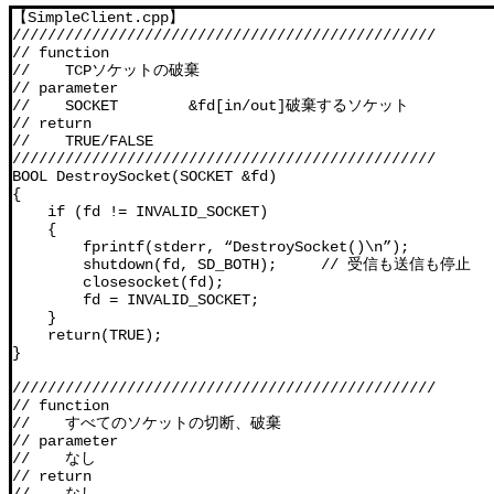
【SimpleClient.cpp】

////////////////////////////////////////////////

// function

//    TCPソケットの破棄

// parameter

//    SOCKET        &fd[in/out]破棄するソケット

// return

//    TRUE/FALSE

////////////////////////////////////////////////

BOOL DestroySocket(SOCKET &fd)

{

    if (fd != INVALID_SOCKET)

    {

        fprintf(stderr, “DestroySocket()\n”);

        shutdown(fd, SD_BOTH);     // 受信も送信も停止

        closesocket(fd);

        fd = INVALID_SOCKET;

    }

    return(TRUE);

}

////////////////////////////////////////////////

// function

//    すべてのソケットの切断、破棄

// parameter

//    なし

// return
