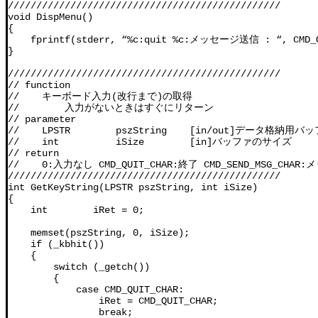
////////////////////////////////////////////////

void DispMenu()

{

    fprintf(stderr, “%c:quit %c:メッセージ送信 : “, CMD_QU
}

////////////////////////////////////////////////

// function

//    キーボード入力(改行まで)の取得

//        入力がないときはすぐにリターン

// parameter

//    LPSTR        pszString    [in/out]データ格納用バッ
//    int          iSize        [in]バッファのサイズ

// return

//    0:入力なし CMD_QUIT_CHAR:終了 CMD_SEND_MSG_CHAR
////////////////////////////////////////////////

int GetKeyString(LPSTR pszString, int iSize)

{

    int        iRet = 0;

    memset(pszString, 0, iSize);

    if (_kbhit())

    {

        switch (_getch())

        {

            case CMD_QUIT_CHAR:

                iRet = CMD_QUIT_CHAR;

                break;
