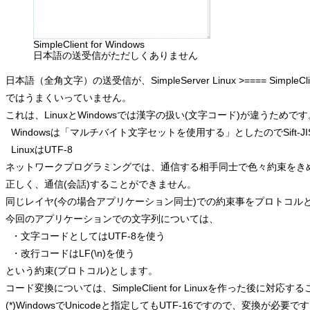
SimpleClient for Windows
日本語の送受信がただしくありません
日本語（全角文字）の送受信が、SimpleServer Linux >==== SimpleClie
ではうまくいっていません。
これは、LinuxとWindowsでは漢字の扱い(文字コード)が違うためです
  Windowsは「マルチバイト文字セットを使用する」としたのでSift-JI
  LinuxはUTF-8
ネットワークプログラミングでは、通信する相手同士で色々約束をき
正しく、通信(会話)することができません。
同じレイヤ(今の場合アプリケーション同士)での約束事をプロトコル
今回のアプリケーションでの文字列については、
  ・文字コードとしてはUTF-8を使う
  ・改行コードはLF(\n)を使う
という約束(プロトコル)とします。
コード変換については、SimpleClient for Linuxを作った後に対応
(*)WindowsでUnicodeと指定してもUTF-16ですので、変換が必要で