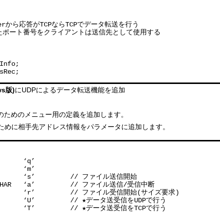
verから応答がTCPならTCPでデータ転送を行う

てきたポート番号をクライアントは送信先として使用する

nfo;

sRec;
ws版)
にUDPによるデータ転送機能を追加
のためのメニュー用の定義を追加します。
のために相手先アドレス情報をパラメータに追加します。
      ‘q’

      ‘m’

         ‘s’         // ファイル送信開始

T_CHAR   ‘a’         // ファイル送信/受信中断

          ‘r’         // ファイル受信開始(サイズ要求)

         ‘U’         // ★データ送受信をUDPで行う

AR       ‘T’         // ★データ送受信をTCPで行う
