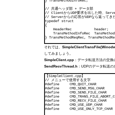
} TransMethodInfoRec;

// 共通ヘッダ部 + データ部 

// ClientからUDP要求を出した時、Ser
// Serverからの応答がUDPなら返っ
typedef struct

{

    HeaderRec           header;

    TransMethodInfoRec  TansMethodI
} TransMethodReqRec, TransMethodRe
それでは、
SimpleClientTransFile(Winod
してみましょう。
SimpleClient.cpp
：データ転送方法の交換
SendRecvThread.h
：UDPのデータ転送
【SimpleClient.cpp】

// メニューで使用する文字

#define     CMD_QUIT_CHAR         
#define     CMD_SEND_MSG_CHAR     
#define     CMD_SEND_FILE_CHAR 
#define     CMD_TRANS_FILE_ABOR
#define     CMD_RECV_FILE_CHAR
#define     CMD_USE_UDP_CHAR   
#define     CMD_USE_ONLY_TCP_CH