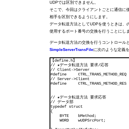
UDPでは区別できません。
そこで、今回はクライアントごとに通信に使
相手を区別できるようにします。
データ転送方法としてUDPを使うときは、
使用するポート番号の交換を行うことにし
データ転送方法の交換を行うコントロール
SimpleServerTransFile
に次のような定義
【define.h】

// ★データ転送方法 要求/応答

// Client->Server

#define     CTRL_TRANS_METHOD_R
// Server->Client

#define     CTRL_TRANS_METHOD_R
// ★データ転送方法 要求応答

// データ部 

typedef struct

{

    BYTE    bMethod;              
    WORD    wUDPSrcPort;    
                             