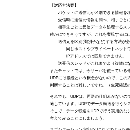
【対応方法案】
　　パケットに送信元が区別できる情報を
　　受信時に送信元情報を調べ、相手ごと
　　相手先ごとに受信データを処理するス
確かにできそうですが、これを実現するに
　　送信元を区別(識別子など)する方法が
　　　　同じホストやプライベートネット
　　　　IPアドレスでは区別できません。
　　送受信スレッドがこれまでより複雑に
またチャットでは、今サーバを使っている
UDPには接続という概念がないので、この
判断することは難しいですね。（生死確認
それでも、UDPは、再送の仕組みがないの
適しています。UDPでデータ転送を行うシ
そこで、データ転送をUDPで行う実用的な
考えてみることにしましょう。
ネゴシエーション(認証など)などのような