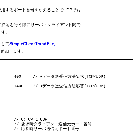
用するポート番号をかえることでUDPでも
の決定を行う際にサーバ・クライアント間で
ます。
として
SimpleClientTrandFile, 
を追加します。
EQ       400     // ★データ送受信方法要求(TCP/UDP)

ES       1400    // ★データ送受信方法応答(TCP/UDP)

      // 0:TCP 1:UDP

            // 要求時クライアント送信元ポート番号

           // 応答時サーバ送信元ポート番号
