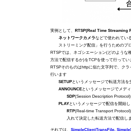
実例として、
RTSP(Real Time Streaming P
ネットワークカメラ
などで使われてい
　　ストリーミング配信」を行うためのプ
RTSPでは、ネゴシエーション(どのよう
方法で配信するか)をTCPを使って行ってい
RTSPそのものはhttpに似た文字列で、
行います
SETUP
というメッセージで転送方法を
ANNOUNCE
というメッセージでメディ
SDP
(Session Description 
PLAY
というメッセージで配信を開始し
RTP
(Real-time Transport 
　　　　入れて決定した転送方法で配信し
それでは、
SimpleClientTransFile, Simple