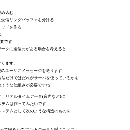
埋め込む
に受信リングバッファを分ける
レッドを作る
は、
必要です。
ワークに送信元がある場合を考えると
なります。
他のユーザにメッセージを送ります。
方法だけではだれがサーバを使っているかを
のような仕組みが必要ですね）
で、リアルタイムデータ(音声など)に
ステムは作ってみたいです。
システムとして次のような構造のものを
失って困るもの(コントロールと呼ぶことに