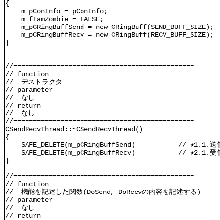
{

    m_pConInfo = pConInfo;

    m_fIamZombie = FALSE;

    m_pCRingBuffSend = new CRingBuff(SEND_BUFF_SI
    m_pCRingBuffRecv = new CRingBuff(RECV_BUFF_SI
}

//==============================================

// function

//  デストラクタ

// parameter

//  なし

// return

//  なし

//==============================================

CSendRecvThread::~CSendRecvThread()

{

    SAFE_DELETE(m_pCRingBuffSend)           // ★
    SAFE_DELETE(m_pCRingBuffRecv)           // ★
}

//==============================================

// function

//  機能を記述した関数(DoSend, DoRecvの内容を記述する)

// parameter

//  なし

// return
