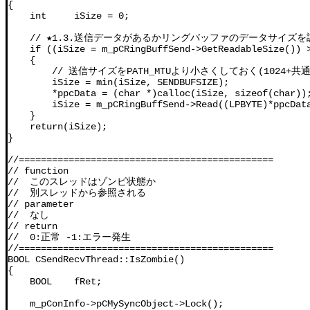
{

    int     iSize = 0;

    // ★1.3.送信データがあるかリングバッファのデータサイズを
    if ((iSize = m_pCRingBuffSend->GetReadableSize()) >
    {

        // 送信サイズをPATH_MTUより小さくしておく(1024+
        iSize = min(iSize, SENDBUFSIZE);

        *ppcData = (char *)calloc(iSize, sizeof(char));
        iSize = m_pCRingBuffSend->Read((LPBYTE)*ppcData
    }

    return(iSize);

}

//==============================================

// function

//  このスレッドはゾンビ状態か

//  別スレッドから参照される

// parameter

//  なし

// return

//  0:正常 -1:エラー発生

//==============================================

BOOL CSendRecvThread::IsZombie()

{

    BOOL    fRet;

    m_pConInfo->pCMySyncObject->Lock();
