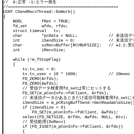
//  0:正常 -1:エラー発生

//==============================================

UINT CSendRecvThread::DoWork()

{

    BOOL        fRet = TRUE;

    fd_set      wfds, rfds;

    struct timeval   tv;

    char        *pcData = NULL;             // 未送信デ
    int         iSendSize = 0;              // 未送
    char        szRecvBuffer[RCVBUFSIZE];   // ★
    int         iRecvSize;

    while (!m_fStopFlag)

    {

        tv.tv_sec = 0;

        tv.tv_usec = 10 * 1000;             // 10msec

        FD_ZERO(&rfds);

        FD_ZERO(&wfds);

        // 受信データ検査用fd_setは常にセットする

        FD_SET(m_pConInfo->fdClient, &rfds);

        // 未送信データがあるときだけ送信可能検査用fd_setに
        iSendSize = m_pCRingBuffSend->GetReadab
        if (iSendSize > 0)

            FD_SET(m_pConInfo->fdClient, &wfds);

        select(FD_SETSIZE, &rfds, &wfds, NULL, &t
        // 受信処理(DoRecv)

        if (FD_ISSET(m_pConInfo->fdClient, &rfds)
        {
