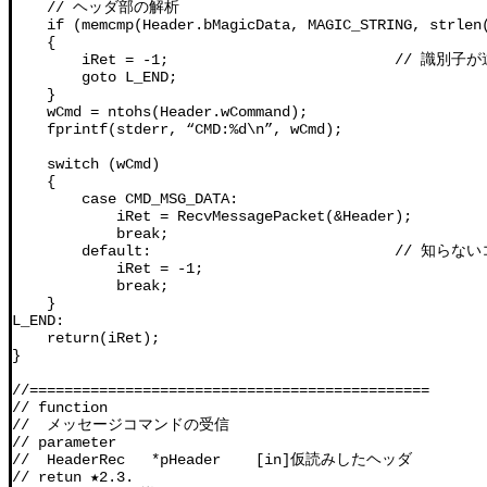
    // ヘッダ部の解析

    if (memcmp(Header.bMagicData, MAGIC_STRING, strlen(
    {

        iRet = -1;                          // 識
        goto L_END;

    }

    wCmd = ntohs(Header.wCommand);

    fprintf(stderr, “CMD:%d\n”, wCmd);

    switch (wCmd)

    {

        case CMD_MSG_DATA:

            iRet = RecvMessagePacket(&Header);

            break;

        default:                            // 
            iRet = -1;

            break;

    }

L_END:

    return(iRet);

}

//==============================================

// function

//  メッセージコマンドの受信

// parameter

//  HeaderRec   *pHeader    [in]仮読みしたヘッダ

// retun ★2.3.
