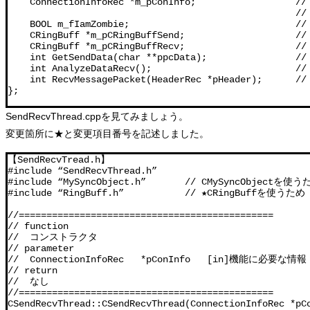
    ConnectionInfoRec *m_pConInfo;            
                                             
    BOOL m_fIamZombie;                          
    CRingBuff *m_pCRingBuffSend;                
    CRingBuff *m_pCRingBuffRecv;                
    int GetSendData(char **ppcData);              
    int AnalyzeDataRecv();                        
    int RecvMessagePacket(HeaderRec *pHeader);    
};
SendRecvThread.cppを見てみましょう。
変更箇所に★と変更項目番号を記述しました。
【SendRecvTread.h】

#include “SendRecvThread.h”

#include “MySyncObject.h”       // CMySyncObjectを使う
#include “RingBuff.h”           // ★CRingBuffを使うため

//==============================================

// function

//  コンストラクタ

// parameter

//  ConnectionInfoRec   *pConInfo   [in]機能に必要な情報

// return

//  なし

//==============================================

CSendRecvThread::CSendRecvThread(ConnectionInfoRec *pCo