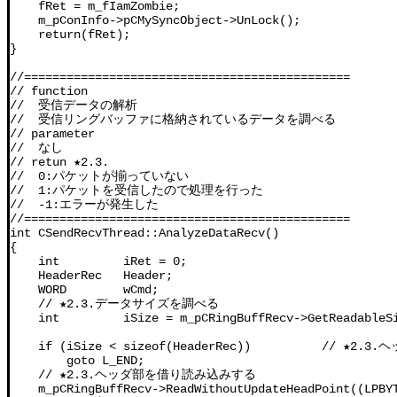
    fRet = m_fIamZombie;

    m_pConInfo->pCMySyncObject->UnLock();

    return(fRet);

}

//==============================================

// function

//  受信データの解析

//  受信リングバッファに格納されているデータを調べる

// parameter

//  なし

// retun ★2.3.

//  0:パケットが揃っていない

//  1:パケットを受信したので処理を行った

//  -1:エラーが発生した

//==============================================

int CSendRecvThread::AnalyzeDataRecv()

{

    int         iRet = 0;

    HeaderRec   Header;

    WORD        wCmd;

    // ★2.3.データサイズを調べる

    int         iSize = m_pCRingBuffRecv->GetReadableSi
    if (iSize < sizeof(HeaderRec))          //
        goto L_END;

    // ★2.3.ヘッダ部を借り読み込みする

    m_pCRingBuffRecv->ReadWithoutUpdateHeadPoint((LPBYT