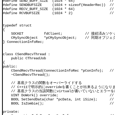
#define SEND_BUFF_SIZE  (1024 * 64)             
#define SENDBUFSIZE     (1024 + sizeof(Heade
#define RECV_BUFF_SIZE  (1024 * 64)             
#define RCVBUFSIZE      (1024 * 2)               
typedef struct

{

    SOCKET          fdClient;           // 接続済みソケ
    CMySyncObject   *pCMySyncObject;    // 同期オブジェ
} ConnectionInfoRec;

class CSendRecvThread :

    public CThreadJob

{

public:

    CSendRecvThread(ConnectionInfoRec *pConInfo
    ~CSendRecvThread();

    // 基底クラスの関数をオーバーライドする

    // C++11で明示的にoverrideを書くことが出来るようになりま
    // 基底クラスの当該関数にvirtualが書いていないとエラー
    UINT DoWork() override;                      
    BOOL SetSendData(char *pcData, int iSize);     
    BOOL IsZombie();                            
private:
