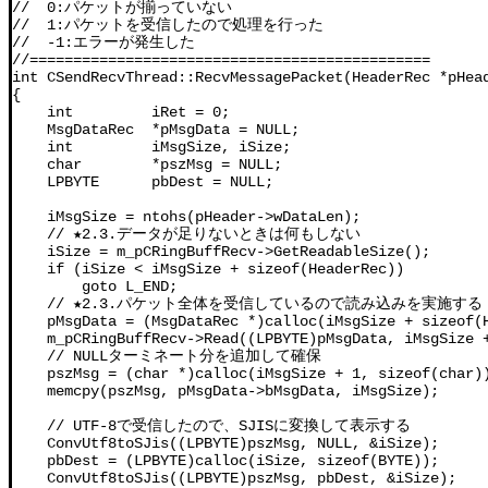
//  0:パケットが揃っていない

//  1:パケットを受信したので処理を行った

//  -1:エラーが発生した

//==============================================

int CSendRecvThread::RecvMessagePacket(HeaderRec *pHead
{

    int         iRet = 0;

    MsgDataRec  *pMsgData = NULL;

    int         iMsgSize, iSize;

    char        *pszMsg = NULL;

    LPBYTE      pbDest = NULL;

    iMsgSize = ntohs(pHeader->wDataLen);

    // ★2.3.データが足りないときは何もしない

    iSize = m_pCRingBuffRecv->GetReadableSize();

    if (iSize < iMsgSize + sizeof(HeaderRec))

        goto L_END;

    // ★2.3.パケット全体を受信しているので読み込みを実施する

    pMsgData = (MsgDataRec *)calloc(iMsgSize + sizeof(H
    m_pCRingBuffRecv->Read((LPBYTE)pMsgData, iMsgSize +
    // NULLターミネート分を追加して確保

    pszMsg = (char *)calloc(iMsgSize + 1, sizeof(char))
    memcpy(pszMsg, pMsgData->bMsgData, iMsgSize);

    // UTF-8で受信したので、SJISに変換して表示する

    ConvUtf8toSJis((LPBYTE)pszMsg, NULL, &iSize);

    pbDest = (LPBYTE)calloc(iSize, sizeof(BYTE));

    ConvUtf8toSJis((LPBYTE)pszMsg, pbDest, &iSize);
