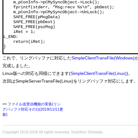
    m_pConInfo->pCMySyncObject->Lock();

    fprintf(stderr, “Msg:recv %s\n”, pbDest);

    m_pConInfo->pCMySyncObject->UnLock();

    SAFE_FREE(pMsgData)

    SAFE_FREE(pbDest)

    SAFE_FREE(pszMsg)

    iRet = 1;

L_END:

    return(iRet);

}
これで、リングバッファに対応した
SimpleClientTransFile(Windows)
完成しました。
Linux版への対応も同様にできます(
SimpleClientTransFile(Linux)
)。
次回はSimpleServerTransFile(Linux)をリングバッファ対応にします。
<<
ファイル送受信機能の実装(リン
グバッファ対応その1)(2019/11/11更
新)
Copyright 2019-2026 All rights reserved, Yoshihiro Shimoda