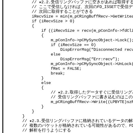
            // ★2.2.受信リングバッファに空きがあれば取得する
            // ここで受信しなければ、次回のFD_ISSETで
            // 次回に取得することができる

            iRecvSize = min(m_pCRingBuffRecv->GetWritea
            if (iRecvSize > 0)

            {

                if ((iRecvSize = recv(m_pConInfo->fdCli
                {

                    m_pConInfo->pCMySyncObject->Lock();
                    if (iRecvSize == 0)

                        DispErrorMsg(“Disconnected recv
                    else

                        DispErrorMsg(“Err:recv”);

                    m_pConInfo->pCMySyncObject->UnLock(
                    fRet = FALSE;

                    break;

                }

                else

                {

                    // ★2.2.取得したデータすぐに受信リ
                    // 受信リングバッファに書き込む
                    m_pCRingBuffRecv->Write((LPBYTE)szR
                }

            }

        }

        // ★2.3.受信リングバッファに格納されているデータの解
        // 複数のパケットが格納されている可能性があるので、FD
        // 解析を行うようにする
