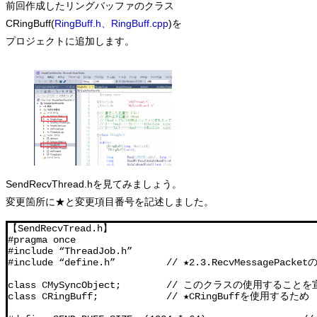
前回作成したリングバッファのクラス
CRingBuff(
RingBuff.h、RingBuff.cpp
)を
プロジェクトに追加します。
SendRecvThread.hを見てみましょう。
変更箇所に★と変更項目番号を記述しました。
【SendRecvTread.h】

#pragma once

#include “ThreadJob.h”

#include “define.h”         // ★2.3.RecvMessagePack
class CMySyncObject;        // このクラスの使用することを
class CRingBuff;            // ★CRingBuffを使用するため
