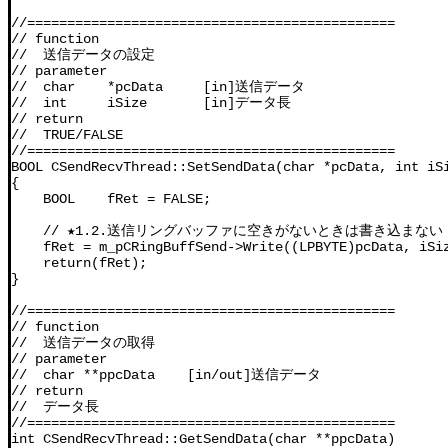
//==============================================

// function

//  送信データの設定

// parameter

//  char    *pcData     [in]送信データ

//  int     iSize       [in]データ長

// return

//  TRUE/FALSE

//==============================================

BOOL CSendRecvThread::SetSendData(char *pcData, int iSi
{

    BOOL    fRet = FALSE;

    // ★1.2.送信リングバッファに空きがないときは書き込まない

    fRet = m_pCRingBuffSend->Write((LPBYTE)pcData, iSiz
    return(fRet);

}

//==============================================

// function

//  送信データの取得

// parameter

//  char **ppcData    [in/out]送信データ

// return

//  データ長

//==============================================

int CSendRecvThread::GetSendData(char **ppcData)
