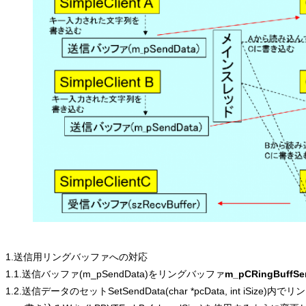
1.送信用リングバッファへの対応
1.1.送信バッファ(m_pSendData)をリングバッファ
m_pCRingBuffSe
1.2.送信データのセットSetSendData(char *pcData, int iSize)