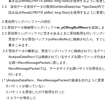
　　書き込みWrite(LPBYTE pbBuf, long lSize)を使用するように変
1.3    送信データ送信データの取得GetSendData(char **ppcDa
　　読み込みRead(LPBYTE pbBuf, long lSize)を使用するように変
2.受信用リングバッファへの対応
2.1.受信データ格納用リングバッファ
m_pCRingBuffRecv
を追加しま
2.2 受信用リングバッファに空きがあるときに受信処理を行いリング
　　受信データが受信バッファ(szRecvBuffer)に格納されたら、す
　　書きこみます。
 2.3 受信データの解析は、受信リングバッファに格納されているデ
　　AnalyzeDataRecvでは格納されているサイズを調べてヘッダ
　　を調べRecvMessagePacketに渡します。
　　RecvMessagePacketでは、データサイズを調べサイズ分受
　　行います。
(＊)AnalyzeDataRecv、RecvMessagePacketの返値を次のように
 　0:パケットが揃っていない
 　1:パケットを受信したので処理を行った
 　-1:エラーが発生した