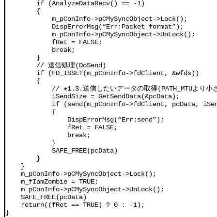
        if (AnalyzeDataRecv() == -1)              
        {

            m_pConInfo->pCMySyncObject->Lock();

            DispErrorMsg(“Err:Packet format”);

            m_pConInfo->pCMySyncObject->UnLock();

            fRet = FALSE;

            break;

        }

        // 送信処理(DoSend)

        if (FD_ISSET(m_pConInfo->fdClient, &wfds)) 
        {

            // ★1.3.送信したいデータの取得(PATH_MTUよ
            iSendSize = GetSendData(&pcData);

            if (send(m_pConInfo->fdClient, pcData, iSen
            {

                DispErrorMsg(“Err:send”);

                fRet = FALSE;

                break;

            }

            SAFE_FREE(pcData)

        }

    }

    m_pConInfo->pCMySyncObject->Lock();

    m_fIamZombie = TRUE;

    m_pConInfo->pCMySyncObject->UnLock();

    SAFE_FREE(pcData)

    return((fRet == TRUE) ? 0 : -1);

}
