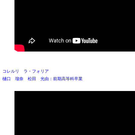
コレルリ ラ・フォリア
樋口 瑠奈 松田 光由：前期高等科卒業