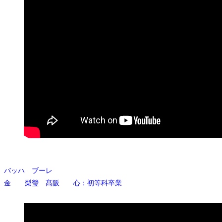
バッハ ブーレ
金 梨瑩 髙阪 心：初等科卒業